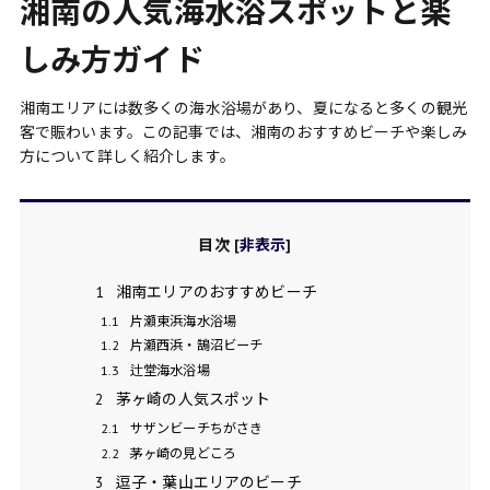
湘南の人気海水浴スポットと楽
しみ方ガイド
湘南エリアには数多くの海水浴場があり、夏になると多くの観光
客で賑わいます。この記事では、湘南のおすすめビーチや楽しみ
方について詳しく紹介します。
目次
[
非表示
]
1
湘南エリアのおすすめビーチ
1.1
片瀬東浜海水浴場
1.2
片瀬西浜・鵠沼ビーチ
1.3
辻堂海水浴場
2
茅ヶ崎の人気スポット
2.1
サザンビーチちがさき
2.2
茅ヶ崎の見どころ
3
逗子・葉山エリアのビーチ