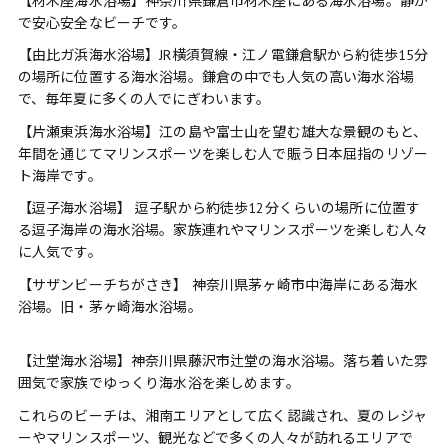
【材木座海水浴場】神奈川県鎌倉市材木座にある海水浴場。静か
で安心安全なビーチです。
【由比ガ浜海水浴場】JR横須賀線・江ノ電鎌倉駅から約徒歩15分
の場所に位置する海水浴場。鎌倉の中でも人気の高い海水浴場
で、毎年夏に多くの人でにぎわいます。
【片瀬東浜海水浴場】江の島や富士山を望む雄大な景観のもと、
年間を通じてマリンスポーツを楽しむ人で賑う日本屈指のリゾー
ト海岸です。
【逗子海水浴場】 逗子駅から約徒歩12分くらいの場所に位置す
る逗子海岸の海水浴場。家族連れやマリンスポーツを楽しむ人々
に人気です。
【サザンビーチちがさき】 神奈川県茅ヶ崎市中海岸にある海水
浴場。旧・茅ヶ崎海水浴場。
【辻堂海水浴場】神奈川県藤沢市辻堂の海水浴場。落ち着いた雰
囲気で家族でゆっくり海水浴を楽しめます。
これらのビーチは、湘南エリアとして広く認識され、夏のレジャ
ーやマリンスポーツ、観光などで多くの人々が訪れるエリアで