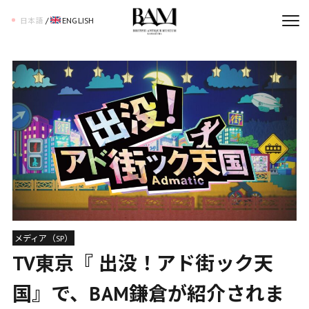
/
ENGLISH
日本語
メディア（SP）
TV東京『 出没！アド街ック天
国』で、BAM鎌倉が紹介されま