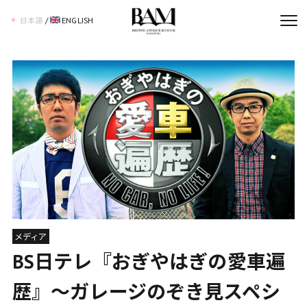
/
ENGLISH
日本語
メディア
BS日テレ『おぎやはぎの愛車遍
歴』～ガレージのぞき見スペシ