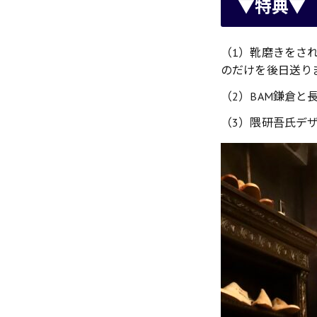
▼特典▼
（1）靴磨きをさ
のだけを後日送り
（2）BAM鎌倉
（3）隈研吾氏デ