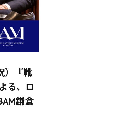
祝）『靴
よる、ロ
AM鎌倉