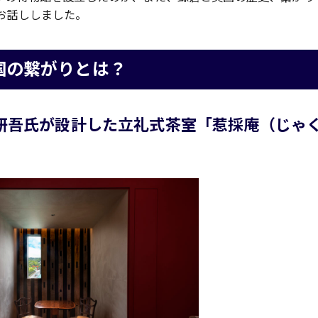
お話ししました。
国の繋がりとは？
研吾氏が設計した立礼式茶室「惹採庵（じゃ