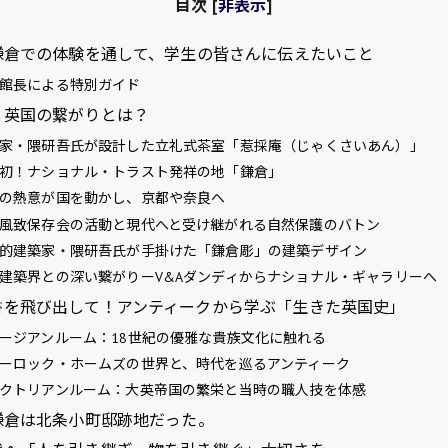
目次
[
非表示
]
鎌倉での体験を通して、学生の皆さんに伝えたいこと
館長による特別ガイド
と英国の繋がりとは？
家・隈研吾氏が設計した立礼式茶室「惹採庵（じゃくさいあん）」
初！ナショナル・トラスト発祥の地「鎌倉」
の熱意が国を動かし、京都や奈良へ
風致保存会の活動と現代へと受け継がれる自然保護のバトン
的建築家・隈研吾氏が手掛けた「鎌倉彫」の建築デザイン
建築界との深い繋がりーV&Aダンディからナショナル・ギャラリーへ
を飛び出して！アンティークから学ぶ「生きた英国史」
ージアンルーム：18世紀の優雅な貴族文化に触れる
ーロック・ホームズの世界と、時代を巡るアンティーク
クトリアンルーム：大英帝国の繁栄と当時の職人技を体感
鎌倉は北条小町邸跡地だった。