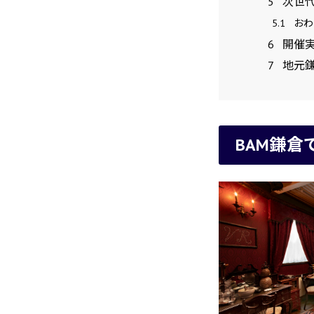
5
次世代
5.1
おわ
6
開催
7
地元鎌
BAM鎌