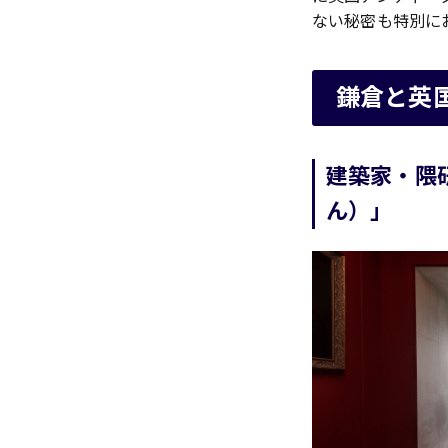
ない秘密も特別に
鎌倉と英
建築家・隈
ん）」