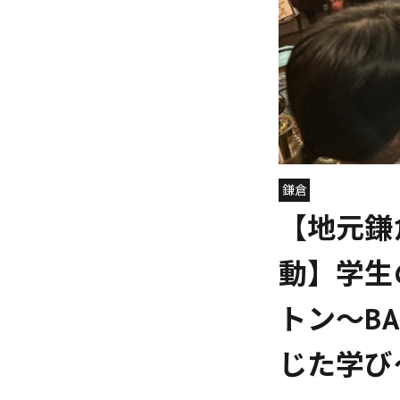
鎌倉
【地元鎌
動】学生
トン〜B
じた学び